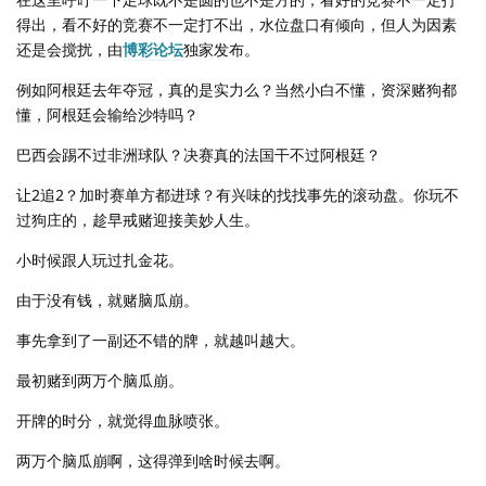
得出，看不好的竞赛不一定打不出，水位盘口有倾向，但人为因素
还是会搅扰，由
博彩论坛
独家发布。
例如阿根廷去年夺冠，真的是实力么？当然小白不懂，资深赌狗都
懂，阿根廷会输给沙特吗？
巴西会踢不过非洲球队？决赛真的法国干不过阿根廷？
让2追2？加时赛单方都进球？有兴味的找找事先的滚动盘。你玩不
过狗庄的，趁早戒赌迎接美妙人生。
小时候跟人玩过扎金花。
由于没有钱，就赌脑瓜崩。
事先拿到了一副还不错的牌，就越叫越大。
最初赌到两万个脑瓜崩。
开牌的时分，就觉得血脉喷张。
两万个脑瓜崩啊，这得弹到啥时候去啊。