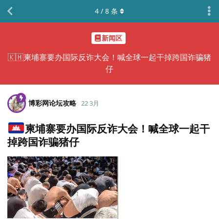
4
/
8
条
新闻区
🇰🇭柬埔寨要办国际反诈大会！喊全球一起干掉跨国诈骗猪
仔
博彩网论坛攻略
22 3月
柬埔寨要办国际反诈大会！喊全球一起干
掉跨国诈骗猪仔