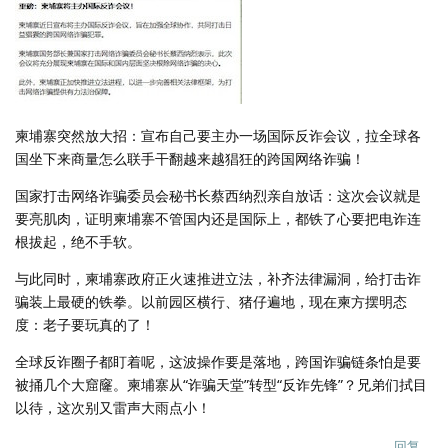
柬埔寨突然放大招：宣布自己要主办一场国际反诈会议，拉全球各
国坐下来商量怎么联手干翻越来越猖狂的跨国网络诈骗！
国家打击网络诈骗委员会秘书长蔡西纳烈亲自放话：这次会议就是
要亮肌肉，证明柬埔寨不管国内还是国际上，都铁了心要把电诈连
根拔起，绝不手软。
与此同时，柬埔寨政府正火速推进立法，补齐法律漏洞，给打击诈
骗装上最硬的铁拳。以前园区横行、猪仔遍地，现在柬方摆明态
度：老子要玩真的了！
全球反诈圈子都盯着呢，这波操作要是落地，跨国诈骗链条怕是要
被捅几个大窟窿。柬埔寨从“诈骗天堂”转型“反诈先锋”？兄弟们拭目
以待，这次别又雷声大雨点小！
回复