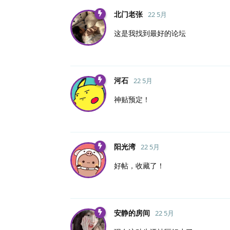
北门老张
22 5月
这是我找到最好的论坛
河石
22 5月
神贴预定！
阳光湾
22 5月
好帖，收藏了！
安静的房间
22 5月