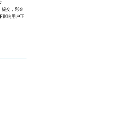
险！
】提交，彩金
不影响用户正
回复
回复
回复