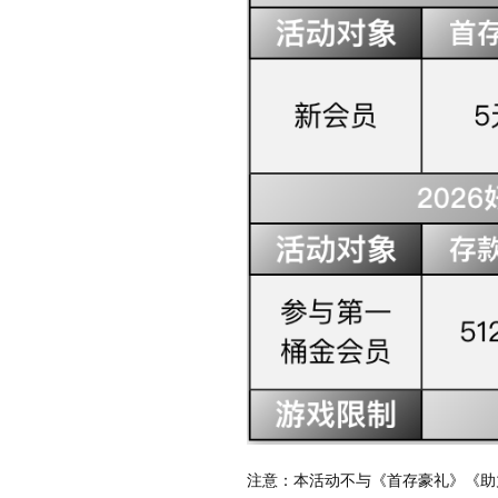
注意：本活动不与《首存豪礼》《助