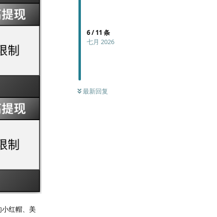
6
/
11
条
七月 2026
最新回复
的小红帽、美