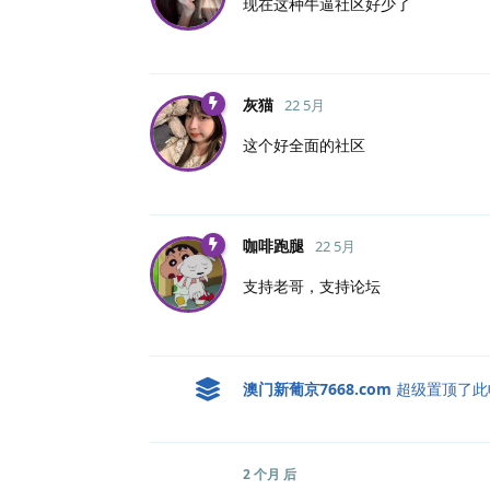
现在这种牛逼社区好少了
灰猫
22 5月
这个好全面的社区
咖啡跑腿
22 5月
支持老哥，支持论坛
澳门新葡京7668.​com
超级置顶了此
2 个月
后