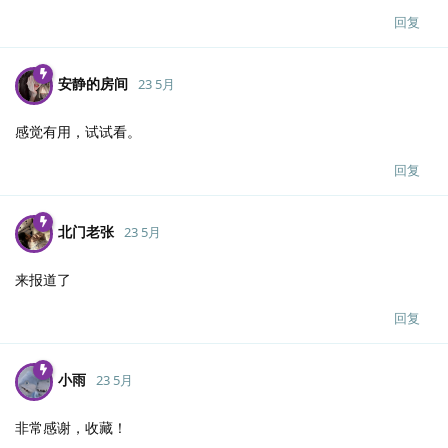
回复
安静的房间
23 5月
感觉有用，试试看。
回复
北门老张
23 5月
来报道了
回复
小雨
23 5月
非常感谢，收藏！