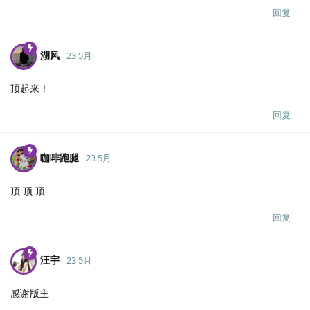
回复
湖风
23 5月
顶起来！
回复
咖啡跑腿
23 5月
顶 顶 顶
回复
汪宇
23 5月
感谢版主