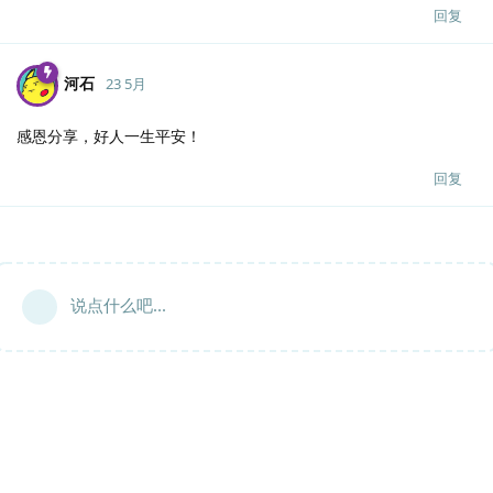
回复
河石
23 5月
感恩分享，好人一生平安！
回复
说点什么吧...