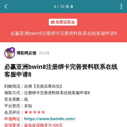
6
/
10
条
免费送彩金
必赢亚洲bwin8注册绑卡完善资料联系在线客服申请8
博彩网反馈
23 5月
必赢亚洲bwin8注册绑卡完善资料联系在线
客服申请8
到账情况：自测【充值后果自负】
领取方式：注册绑卡完善资料联系在线客服申请8
安全系数：低
平台资历：未知
会员评分：
★☆☆☆☆
申领网址：
https://www.bwin8s.com/
提现要求：最低提现额度为100元