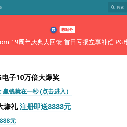
6
站务
com 19周年庆典大回馈 首日亏损立享补偿 P
G电子10万倍大爆奖
金 赢钱就在一秒 (点击进入）
大壕礼
注册即送8888元
888元