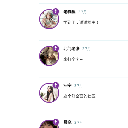
老狐狸
3 7月
学到了，谢谢楼主！
北门老张
3 7月
来打个卡～
汪宇
3 7月
这个好全面的社区
晨晓
3 7月