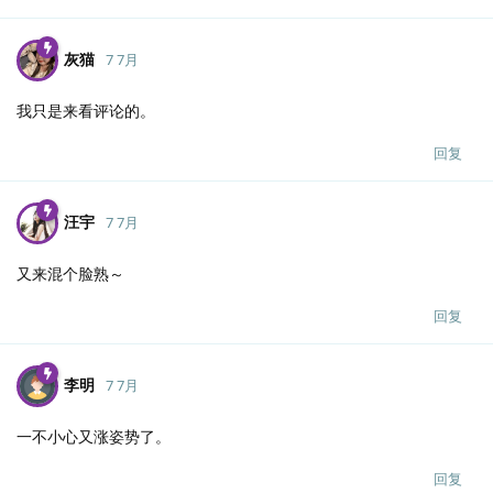
灰猫
7 7月
我只是来看评论的。
回复
汪宇
7 7月
又来混个脸熟～
回复
李明
7 7月
一不小心又涨姿势了。
回复