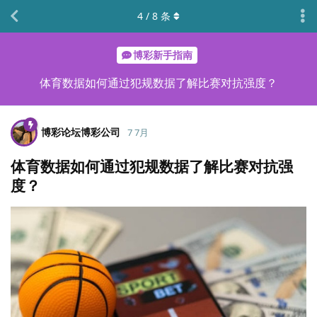
4
/
8
条
博彩新手指南
体育数据如何通过犯规数据了解比赛对抗强度？
博彩论坛博彩公司
7 7月
体育数据如何通过犯规数据了解比赛对抗强
度？