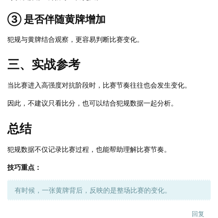
③ 是否伴随黄牌增加
犯规与黄牌结合观察，更容易判断比赛变化。
三、实战参考
当比赛进入高强度对抗阶段时，比赛节奏往往也会发生变化。
因此，不建议只看比分，也可以结合犯规数据一起分析。
总结
犯规数据不仅记录比赛过程，也能帮助理解比赛节奏。
技巧重点：
有时候，一张黄牌背后，反映的是整场比赛的变化。
回复