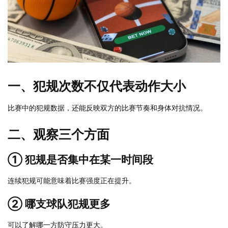
一、犯规次数不仅代表动作大小
比赛中的犯规数据，还能反映双方的比赛节奏和身体对抗情况。
二、观察三个方面
① 犯规是否集中在某一时间段
连续犯规可能意味着比赛强度正在提升。
② 哪支球队犯规更多
可以了解哪一方防守压力更大。