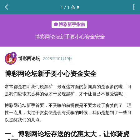
1
/
1
条
博彩新手指南
博彩网论坛新手要小心资金安全
博彩网论坛
2023年10月19日
博彩网论坛新手要小心资金安全
常常都是在听我们说黑矿，最近这方面的新闻真的是很多的啦，可
是我们应该怎么样的做才干发现黑矿，才干让自己不被受骗呢，
博彩网论坛新手首要，不受骗的前提便是不要太过于贪婪的了，理
性一点儿，太过于贪婪便是会有受骗的时候，我仍是想到了一些可
以提醒我们的几点。
一、博彩网论坛存送的优惠太大，让你骑虎