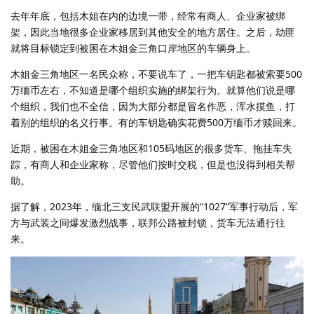
去年年底，包括木姐在内的边境一带，经常有商人、企业家被绑
架，因此当地很多企业家移居到其他安全的地方居住。之后，劫匪
就将目标锁定到被困在木姐金三角口岸地区的车辆身上。
木姐金三角地区一名民众称，不要说车了，一把车钥匙都被索要500
万缅币左右，不知道是哪个组织实施的绑架行为。就算他们说是哪
个组织，我们也不全信，因为大部分都是冒名作恶，浑水摸鱼，打
着别的组织的名义行事。有的车钥匙确实花费500万缅币才赎回来。
近期，被困在木姐金三角地区和105码地区的很多货车、拖挂车失
踪，有商人和企业家称，尽管他们按时交税，但是也没得到相关帮
助。
据了解，2023年，缅北三支民武联盟开展的“1027”军事行动后，军
方与武装之间爆发激烈战事，联邦公路被封锁，货车无法通行往
来。