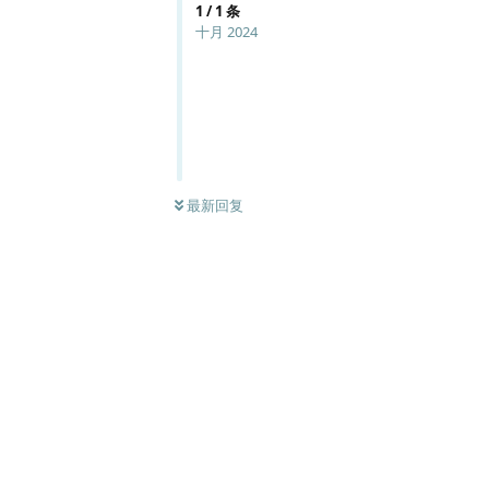
1
/
1
条
十月 2024
最新回复
回复