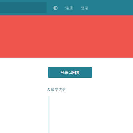
注册
登录
登录以回复
最早内容