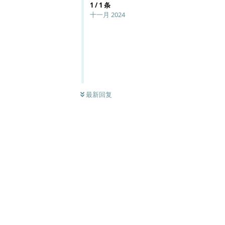
1
/
1
条
十一月 2024
最新回复