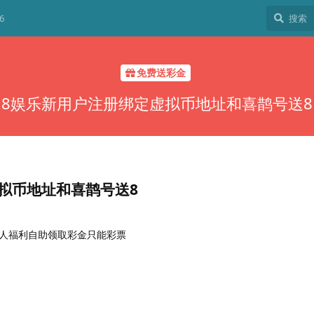
6
免费送彩金
8娱乐新用户注册绑定虚拟币地址和喜鹊号送8
拟币地址和喜鹊号送8
人福利自助领取彩金只能彩票