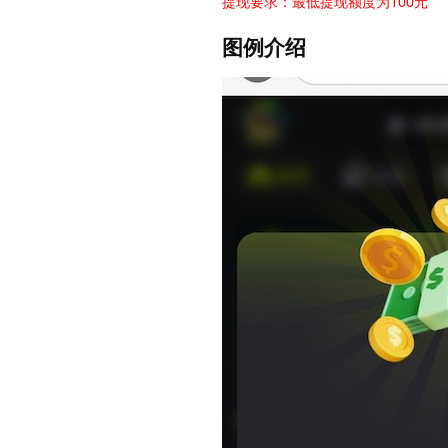
提现要求：最低提现额度为100元
图例介绍