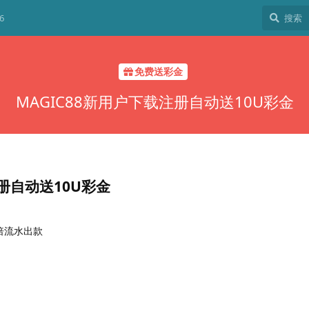
6
免费送彩金
MAGIC88新用户下载注册自动送10U彩金
注册自动送10U彩金
倍流水出款