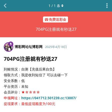
1
/
1
条
免费送彩金
704PG注册就有秒送27
博彩网论坛博彩网
2025年4月18日
704PG注册就有秒送27
到账情况：自测【充值后果自负】
领取方式：我是收到短信了 可以去碰一下
安全系数：低
平台资历：未知
会员评分：
★☆☆☆☆
申领网址：
https://041712.501239.cc:13007/
提现要求：最低提现额度为100元