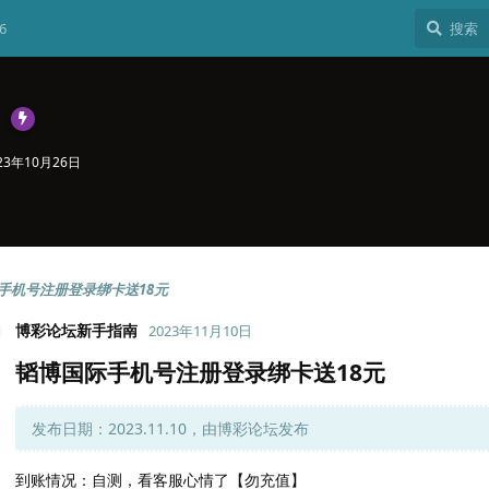
6
23年10月26日
手机号注册登录绑卡送18元
博彩论坛新手指南
2023年11月10日
韬博国际手机号注册登录绑卡送18元
发布日期：2023.11.10，由博彩论坛发布
到账情况：自测，看客服心情了【勿充值】