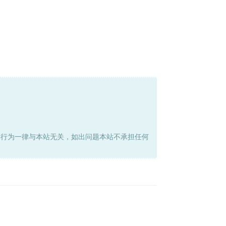
博行为一律与本站无关，如出问题本站不承担任何
回复